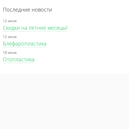
Последние новости
12 июля
Скидки на летние месяцы!
12 июля
Блефаропластика
10 июля
Отопластика
Пластическая
Пластическая
Пластическая
Пластическая
Интимная
операция
операция
операция
операция
пластика
варикозной
лица
тела
кисти
болезни