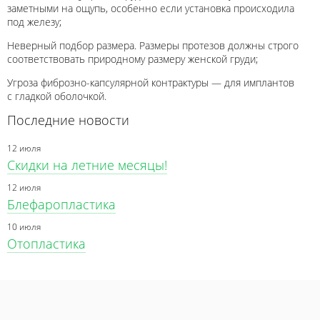
заметными на ощупь, особенно если установка происходила
под железу;
Неверный подбор размера. Размеры протезов должны строго
соответствовать природному размеру женской груди;
Угроза фиброзно-капсулярной контрактуры — для имплантов
с гладкой оболочкой.
Последние новости
12 июля
Скидки на летние месяцы!
12 июля
Блефаропластика
10 июля
Отопластика
Пластическая
Пластическая
Пластическая
Пластическая
Интимная
операция
операция
операция
операция
пластика
варикозной
лица
тела
кисти
болезни