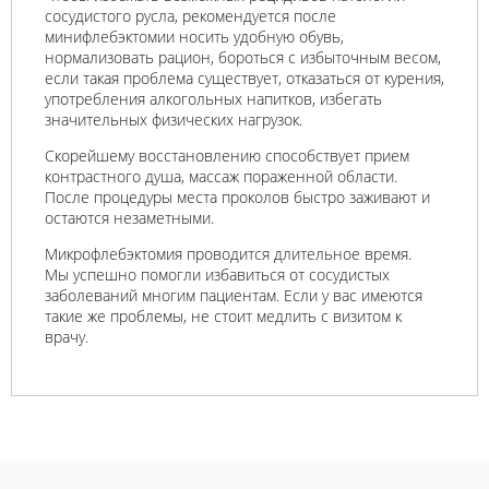
сосудистого русла, рекомендуется после
минифлебэктомии носить удобную обувь,
нормализовать рацион, бороться с избыточным весом,
если такая проблема существует, отказаться от курения,
употребления алкогольных напитков, избегать
значительных физических нагрузок.
Скорейшему восстановлению способствует прием
контрастного душа, массаж пораженной области.
После процедуры места проколов быстро заживают и
остаются незаметными.
Микрофлебэктомия проводится длительное время.
Мы успешно помогли избавиться от сосудистых
заболеваний многим пациентам. Если у вас имеются
такие же проблемы, не стоит медлить с визитом к
врачу.
Пластическая
Пластическая
Пластическая
Пластическая
Интимная
операция
операция
операция
операция
пластика
варикозной