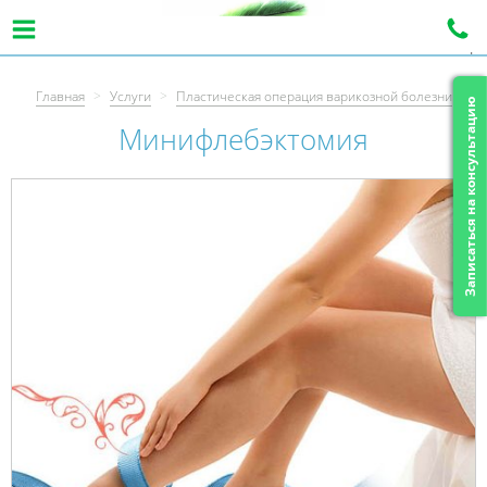
|
Главная
>
Услуги
>
Пластическая операция варикозной болезни
Записаться на консультацию
Минифлебэктомия