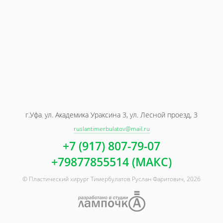
лица
тела
кисти
болезни
г.Уфа
ул. Академика Ураксина 3, ул. Лесной проезд, 3
,
ruslantimerbulatov@mail.ru
+7 (917) 807-79-07
+79877855514 (МАКС)
© Пластический хирург Тимербулатов Руслан Фаритович, 2026